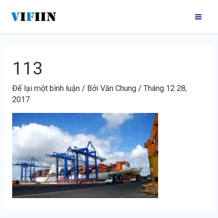
Nhảy
Điều
Mai
tới
hướng
Me
nội
bài
dung
viết
113
Để lại một bình luận
/ Bởi
Văn Chung
/
Tháng 12 28,
2017