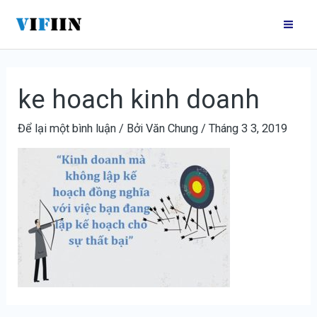
Nhảy
Điều
Mai
tới
hướng
Me
nội
bài
dung
viết
ke hoach kinh doanh
Để lại một bình luận
/ Bởi
Văn Chung
/
Tháng 3 3, 2019