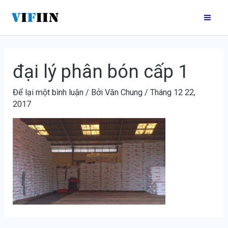
Nhảy
Điều
Mai
tới
hướng
Me
nội
bài
dung
viết
đại lý phân bón cấp 1
Để lại một bình luận
/ Bởi
Văn Chung
/
Tháng 12 22,
2017