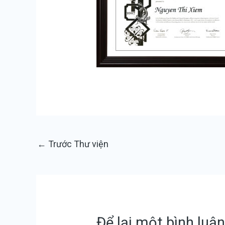
←
Trước Thư viện
Để lại một bình luậ