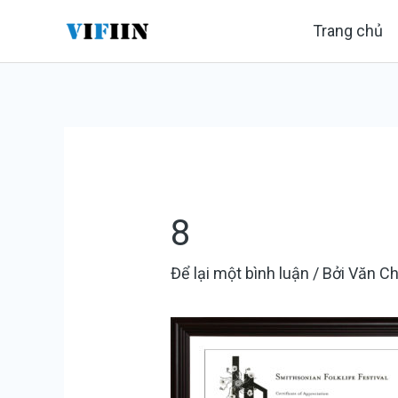
Nhảy
Điều
Trang chủ
tới
hướng
nội
bài
dung
viết
8
Để lại một bình luận
/ Bởi
Văn C