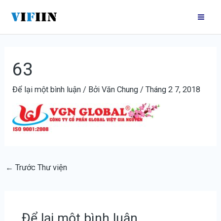
Nhảy
Điều
Mai
tới
hướng
Me
nội
bài
dung
viết
63
Để lại một bình luận
/ Bởi
Văn Chung
/
Tháng 2 7, 2018
←
Trước Thư viện
Để lại một bình luận