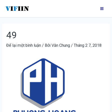
Nhảy
Điều
Mai
tới
hướng
Me
nội
bài
dung
viết
49
Để lại một bình luận
/ Bởi
Văn Chung
/
Tháng 2 7, 2018