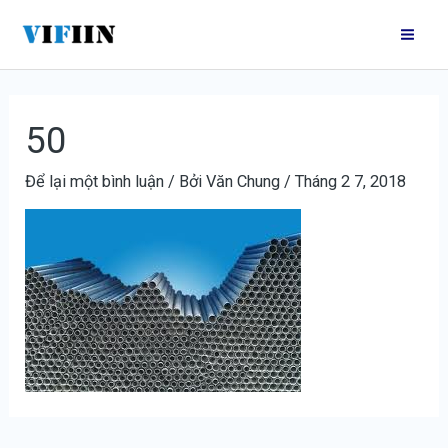
Nhảy
Điều
Mai
tới
hướng
Me
nội
bài
dung
viết
50
Để lại một bình luận
/ Bởi
Văn Chung
/
Tháng 2 7, 2018