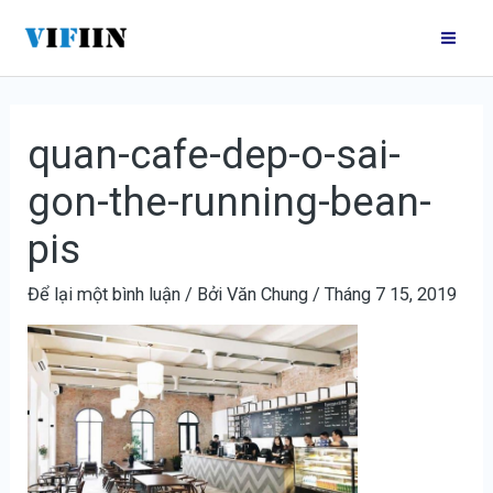
Nhảy
Điều
Mai
tới
hướng
Me
nội
bài
dung
viết
quan-cafe-dep-o-sai-
gon-the-running-bean-
pis
Để lại một bình luận
/ Bởi
Văn Chung
/
Tháng 7 15, 2019