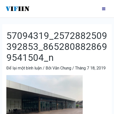
Nhảy
Điều
Mai
tới
hướng
Me
nội
bài
dung
viết
57094319_2572882509
392853_865280882869
9541504_n
Để lại một bình luận
/ Bởi
Văn Chung
/
Tháng 7 18, 2019