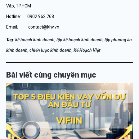
Vấp, TP.HCM
Hotline: 0902.962.768
Email: contact@khv.vn
Tag:
k
ế
ho
ạ
ch kinh doanh
,
l
ậ
p k
ế
ho
ạ
ch kinh doanh
,
l
ậ
p ph
ươ
ng
á
n
kinh doanh
,
chi
ế
n l
ượ
c kinh doanh
,
K
ế
Ho
ạ
ch Vi
ệ
t
Bài viết cùng chuyên mục