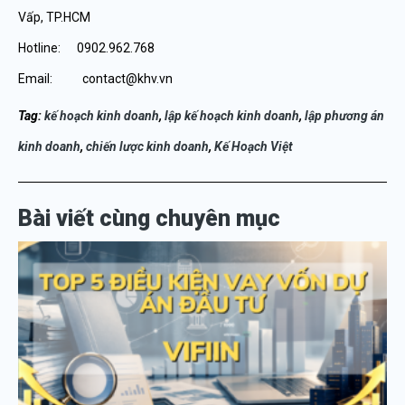
Vấp, TP.HCM
Hotline: 0902.962.768
Email: contact@khv.vn
Tag:
k
ế
ho
ạ
ch kinh doanh
,
l
ậ
p k
ế
ho
ạ
ch kinh doanh
,
l
ậ
p ph
ươ
ng
á
n
kinh doanh
,
chi
ế
n l
ượ
c kinh doanh
,
K
ế
Ho
ạ
ch Vi
ệ
t
Bài viết cùng chuyên mục