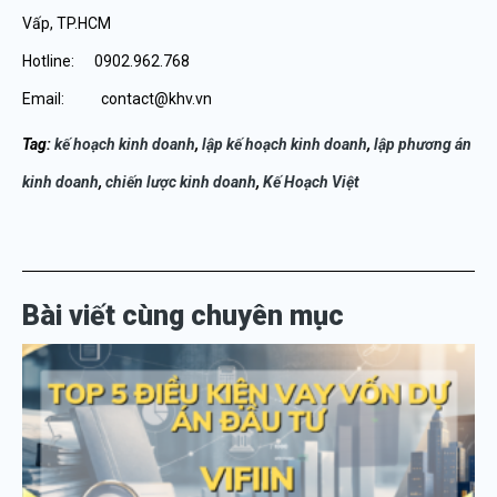
Vấp, TP.HCM
Hotline: 0902.962.768
Email: contact@khv.vn
Tag:
k
ế
ho
ạ
ch kinh doanh
,
l
ậ
p k
ế
ho
ạ
ch kinh doanh
,
l
ậ
p ph
ươ
ng
á
n
kinh doanh
,
chi
ế
n l
ượ
c kinh doanh
,
K
ế
Ho
ạ
ch Vi
ệ
t
Bài viết cùng chuyên mục