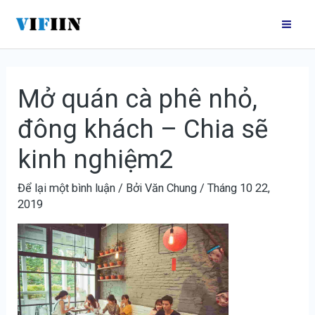
Nhảy
Điều
Mai
tới
hướng
Me
nội
bài
dung
viết
Mở quán cà phê nhỏ,
đông khách – Chia sẽ
kinh nghiệm2
Để lại một bình luận
/ Bởi
Văn Chung
/
Tháng 10 22,
2019