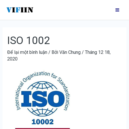
Nhảy
Điều
Mai
tới
hướng
Me
nội
bài
dung
viết
ISO 1002
Để lại một bình luận
/ Bởi
Văn Chung
/
Tháng 12 18,
2020