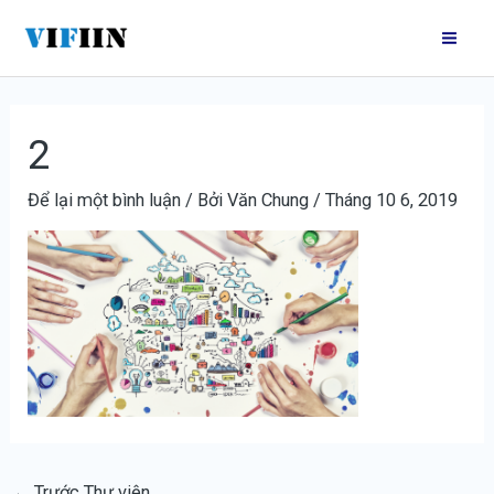
Nhảy
Điều
Mai
tới
hướng
Me
nội
bài
dung
viết
2
Để lại một bình luận
/ Bởi
Văn Chung
/
Tháng 10 6, 2019
←
Trước Thư viện