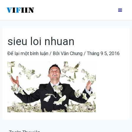
Nhảy
Điều
Mai
tới
hướng
Me
nội
bài
dung
viết
sieu loi nhuan
Để lại một bình luận
/ Bởi
Văn Chung
/
Tháng 9 5, 2016