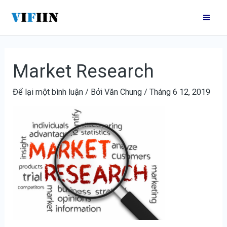
Nhảy
Điều
Mai
tới
hướng
Me
nội
bài
dung
viết
Market Research
Để lại một bình luận
/ Bởi
Văn Chung
/
Tháng 6 12, 2019