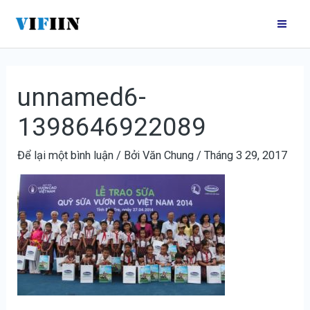
Nhảy
Điều
Mai
tới
hướng
Me
nội
bài
dung
viết
unnamed6-
1398646922089
Để lại một bình luận
/ Bởi
Văn Chung
/
Tháng 3 29, 2017