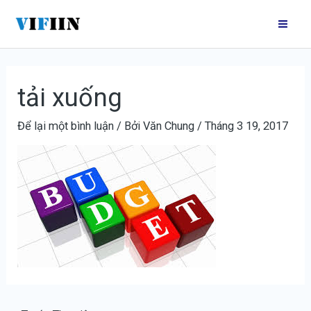
Nhảy
Điều
Mai
tới
hướng
Me
nội
bài
dung
viết
tải xuống
Để lại một bình luận
/ Bởi
Văn Chung
/
Tháng 3 19, 2017