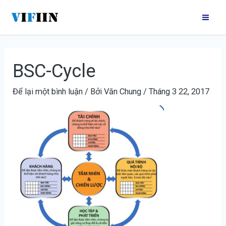
Nhảy
Điều
Mai
tới
hướng
Me
nội
bài
dung
viết
BSC-Cycle
Để lại một bình luận
/ Bởi
Văn Chung
/
Tháng 3 22, 2017