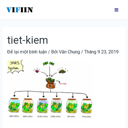
Nhảy
Điều
Mai
tới
hướng
Me
nội
bài
dung
viết
tiet-kiem
Để lại một bình luận
/ Bởi
Văn Chung
/
Tháng 9 23, 2019