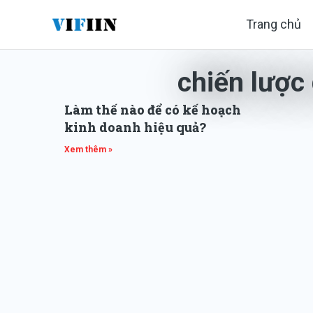
Nhảy
Trang chủ
tới
nội
chiến lược
dung
Làm thế nào để có kế hoạch
kinh doanh hiệu quả?
Xem thêm »