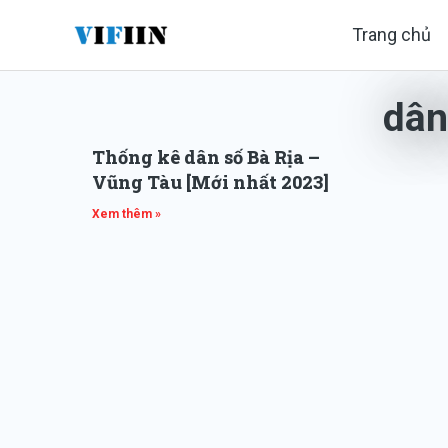
Nhảy
Trang chủ
tới
nội
dân
dung
Thống kê dân số Bà Rịa –
Vũng Tàu [Mới nhất 2023]
Xem thêm »