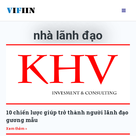
Nhảy
Mai
tới
Me
nội
dung
nhà lãnh đạo
10 chiến lược giúp trở thành người lãnh đạo
gương mẫu
Xem thêm »