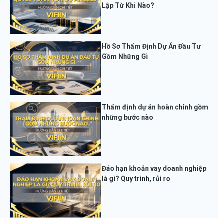
Lập Từ Khi Nào?
Hồ Sơ Thẩm Định Dự Án Đầu Tư
Gồm Những Gì
Thẩm định dự án hoàn chỉnh gồm
những bước nào
Đáo hạn khoản vay doanh nghiệp
là gì? Quy trình, rủi ro