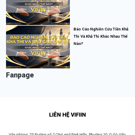
Báo Cáo Nghiên Cứu Tiền Khả
Thi Và Khả Thi Khác Nhau Thế
Nào?
Fanpage
LIÊN HỆ VIFIIN
Văn phòng: 23 Đường số 7 CityLand Park Hills, Phường 10, Q.Gò Vấp,