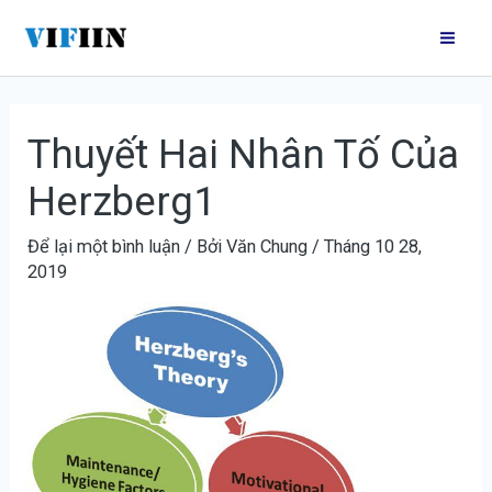
Nhảy
Điều
Mai
tới
hướng
Me
nội
bài
dung
viết
Thuyết Hai Nhân Tố Của
Herzberg1
Để lại một bình luận
/ Bởi
Văn Chung
/
Tháng 10 28,
2019