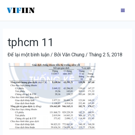
Nhảy
Điều
Mai
tới
hướng
Me
nội
bài
dung
viết
tphcm 11
Để lại một bình luận
/ Bởi
Văn Chung
/
Tháng 2 5, 2018