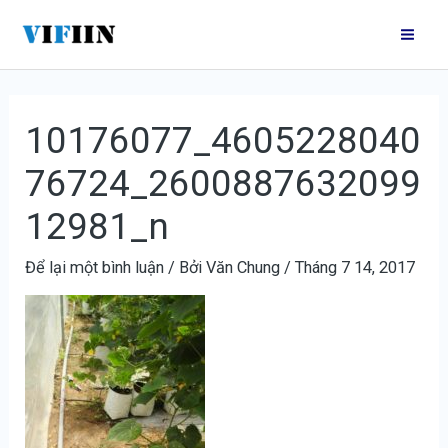
Nhảy
Điều
Mai
tới
hướng
Me
nội
bài
dung
viết
10176077_4605228040
76724_2600887632099
12981_n
Để lại một bình luận
/ Bởi
Văn Chung
/
Tháng 7 14, 2017