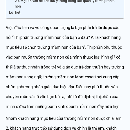
2.4 Một số vấn đề cần lưu ý trong công tác quản lý trường mầm
non
Lời kết
Việc đầu tiên và vô cùng quan trọng là bạn phải trả lời được câu
hỏi “Thị phần trường mầm non của bạn ở đâu? Ai là khách hàng
mục tiêu sẽ chọn trường mầm non của bạn”. Thị phần phụ thuộc
việc bạn muốn trường mầm non của mình thuộc loại hình gì? có
thể là tư thục nhận trông trẻ và giáo dục trẻ đơn thuần hay trường
mầm non song ngữ, trường mầm non Montessori nơi cung cấp
những phương pháp giáo dục hiện đại. Điều này phù thuộc vào
chuyên môn và số vốn bạn bỏ ra,…để từ đó định vị thị phần của
mình ở đâu trên miếng bánh kinh doanh mầm non đầy hứa hẹn.
Nhóm khách hàng mục tiêu của trường mầm non được chia làm
2, khách hàng trực tiếp sử dụng dịch vụ chính là trẻ em, khách