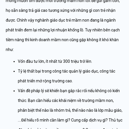
mong muốn tìm được môi trường mầm non tốt để gửi gắm con,
họ sẵn sàng trả giá cao tương xứng với những gì con trẻ nhận
được. Chính vậy nghành giáo dục trẻ mầm non đang là ngành
phát triển đem lại những lợi nhuận khổng lồ. Tuy nhiên bên cạch
tiềm năng thì kinh doanh mầm non cũng gặp không ít khó khăn
như:
Vốn đầu tư lớn, ít nhất từ 300 triệu trở lên.
Tỷ lệ thất bại trong công tác quản lý giáo dục, công tác
phát triển mở rộng trường cao.
Vấn đề pháp lý sẽ khiến bạn gắp rắc rối nếu không có kiến
thức. Bạn cần hiểu các khái niệm về trường mầm non,
phân biệt thế nào là nhóm trẻ, thế nào nào là lớp mẫu giáo,
….Để hiểu rõ mình cần làm gì? Cung cấp dịch vụ gì? Thủ tục