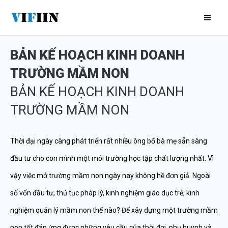
Nhảy
Mai
tới
Me
nội
BẢN KẾ HOẠCH KINH DOANH
dung
TRƯỜNG MẦM NON
BẢN KẾ HOẠCH KINH DOANH
TRƯỜNG MẦM NON
Thời đại ngày càng phát triển rất nhiều ông bố bà mẹ sẵn sàng
đầu tư cho con mình một môi trường học tập chất lượng nhất. Vì
vậy việc mở trường mầm non ngày nay không hề đơn giả. Ngoài
số vốn đầu tư, thủ tục pháp lý, kinh nghiệm giáo dục trẻ, kinh
nghiệm quản lý mầm non thế nào? Để xây dựng một trường mầm
non tốt đáp ứng được những yêu cầu của thời đợi, phụ huynh và