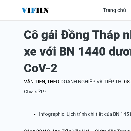
Nhảy
Trang chủ
tới
nội
Cô gái Đồng Tháp n
dung
xe với BN 1440 dươ
CoV-2
VĂN TIÊN,
THEO
DOANH NGHIỆP VÀ TIẾP THỊ
08
Chia sẻ
19
Infographic: Lịch trình chi tiết của BN 14