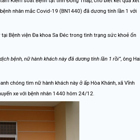
âm Kiểm soát Bệnh tật tỉnh Đồng Tháp, cho biết kết quả xét
 bệnh nhân mắc Covid-19 (BN1440) đã dương tính lần 1 với
y tại Bệnh viện Đa khoa Sa Đéc trong tình trạng sức khoẻ ổn
dịch bệnh, nữ hành khách này đã dương tính lần 1 rồi”
, ông Ha
anh chóng tìm nữ hành khách này ở ấp Hòa Khánh, xã Vĩnh
chuyến xe với bệnh nhân 1440 hôm 24/12.