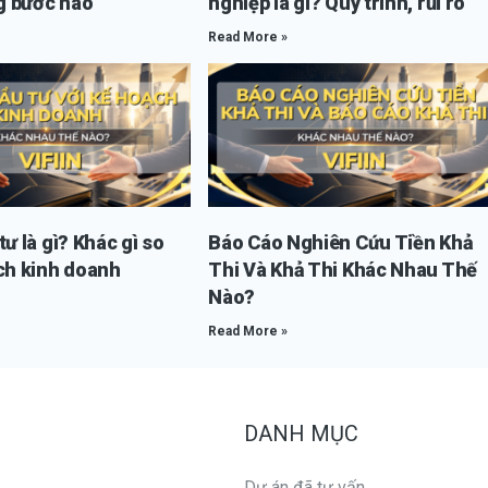
 bước nào
nghiệp là gì? Quy trình, rủi ro
Read More »
ư là gì? Khác gì so
Báo Cáo Nghiên Cứu Tiền Khả
ch kinh doanh
Thi Và Khả Thi Khác Nhau Thế
Nào?
Read More »
DANH MỤC
Dự án đã tư vấn