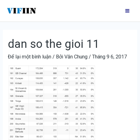
Nhảy
Điều
Mai
tới
hướng
Me
nội
bài
dung
viết
dan so the gioi 11
Để lại một bình luận
/ Bởi
Văn Chung
/
Tháng 9 6, 2017