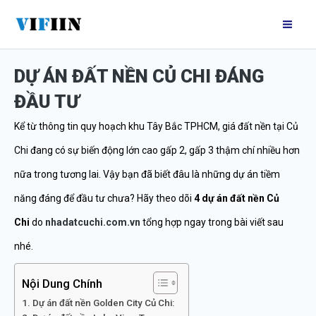
Nhảy
Mai
tới
Me
nội
DỰ ÁN ĐẤT NỀN CỦ CHI ĐÁNG
dung
ĐẦU TƯ
Kể từ thông tin quy hoạch khu Tây Bắc TPHCM, giá đất nền tại Củ
Chi đang có sự biến động lớn cao gấp 2, gấp 3 thậm chí nhiều hơn
nữa trong tương lai. Vậy bạn đã biết đâu là những dự án tiềm
năng đáng để đầu tư chưa? Hãy theo dõi
4 dự án đất nền Củ
Chi
do
nhadatcuchi.com.vn
tổng hợp ngay trong bài viết sau
nhé.
Nội Dung Chính
Dự án đất nền Golden City Củ Chi: