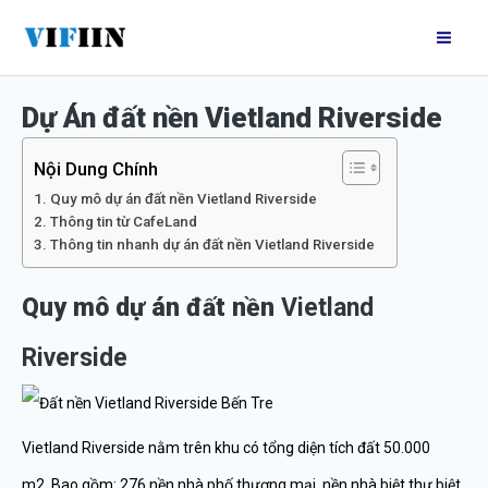
Nhảy
Mai
tới
Me
nội
Dự Án đất nền Vietland Riverside
dung
Nội Dung Chính
Quy mô dự án đất nền Vietland Riverside
Thông tin từ CafeLand
Thông tin nhanh dự án đất nền Vietland Riverside
Quy mô dự án đất nền
Vietland
Riverside
Vietland Riverside nằm trên khu có tổng diện tích đất 50.000
m2. Bao gồm: 276 nền nhà phố thương mại, nền nhà biệt thự biệt