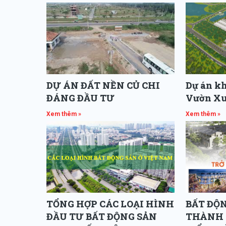
DỰ ÁN ĐẤT NỀN CỦ CHI
Dự án kh
ĐÁNG ĐẦU TƯ
Vườn X
Xem thêm »
Xem thêm »
TỔNG HỢP CÁC LOẠI HÌNH
BẤT ĐỘ
ĐẦU TƯ BẤT ĐỘNG SẢN
THÀNH 