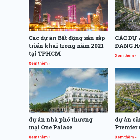
Các dự án Bất động sản sắp
CÁC DỰ 
triển khai trong năm 2021
ĐANG H
tại TPHCM
Xem thêm »
Xem thêm »
dự án nhà phố thương
dự án c
mại One Palace
Premier 
Xem thêm »
Xem thêm »