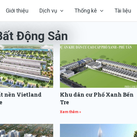
Giới thiệu
Dịch vụ
Thống kê
Tài liệu
Bất Động Sản
Page
Page
t nền Vietland
Khu dân cư Phố Xanh Bến
e
Tre
Xem thêm »