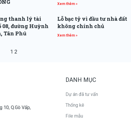
ÓNG
Xem thêm »
ng thanh lý tài
Lỗ bạc tỷ vì đầu tư nhà đất
số 08, đường Huỳnh
không chính chủ
, Tân Phú
Xem thêm »
1
2
DANH MỤC
Dự án đã tư vấn
Thống kê
g 10, Q.Gò Vấp,
File mẫu