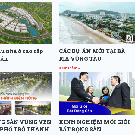
u nhà ở cao cấp
CÁC DỰ ÁN MỚI TẠI BÀ
uân
RỊA VŨNG TÀU
Xem thêm »
NG SẢN VÙNG VEN
KINH NGHIỆM MÔI GIỚI
PHỐ TRỞ THÀNH
BẤT ĐỘNG SẢN