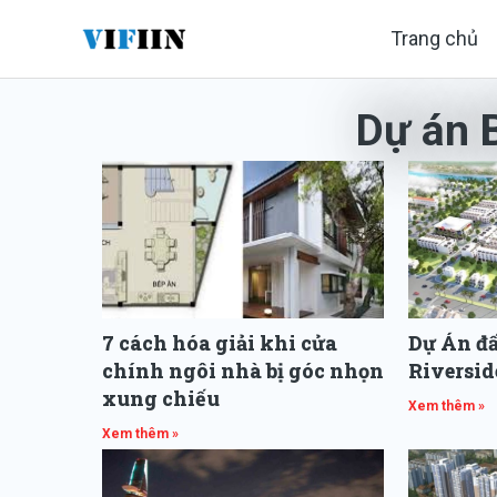
Nhảy
Trang chủ
tới
nội
Dự án 
dung
7 cách hóa giải khi cửa
Dự Án đấ
chính ngôi nhà bị góc nhọn
Riversid
xung chiếu
Xem thêm »
Xem thêm »