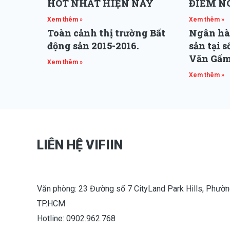
HOT NHẤT HIỆN NAY
ĐIỂM N
Xem thêm »
Xem thêm »
Toàn cảnh thị trường Bất
Ngân hà
động sản 2015-2016.
sản tại 
Văn Gấm
Xem thêm »
Xem thêm »
LIÊN HỆ VIFIIN
Văn phòng: 23 Đường số 7 CityLand Park Hills, Phườn
TP.HCM
Hotline: 0902.962.768