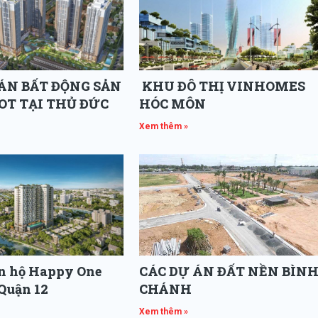
ÁN BẤT ĐỘNG SẢN
KHU ĐÔ THỊ VINHOMES
OT TẠI THỦ ĐỨC
HÓC MÔN
Xem thêm »
ăn hộ Happy One
CÁC DỰ ÁN ĐẤT NỀN BÌN
Quận 12
CHÁNH
Xem thêm »