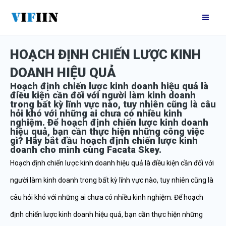
Nhảy
Mai
tới
Me
nội
HOẠCH ĐỊNH CHIẾN LƯỢC KINH
dung
DOANH HIỆU QUẢ
Hoạch định chiến lược kinh doanh hiệu quả là
điều kiện cần đối với người làm kinh doanh
trong bất kỳ lĩnh vực nào, tuy nhiên cũng là câu
hỏi khó với những ai chưa có nhiều kinh
nghiệm. Để hoạch định chiến lược kinh doanh
hiệu quả, bạn cần thực hiện những công việc
gì? Hãy bắt đầu hoạch định chiến lược kinh
doanh cho mình cùng Facata Skey.
Hoạch định chiến lược kinh doanh hiệu quả là điều kiện cần đối với
người làm kinh doanh trong bất kỳ lĩnh vực nào, tuy nhiên cũng là
câu hỏi khó với những ai chưa có nhiều kinh nghiệm. Để hoạch
định chiến lược kinh doanh hiệu quả, bạn cần thực hiện những