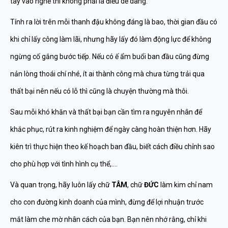
tay vào nghề thì không phải là điều dễ dàng.
Tính ra lời trên mỗi thanh đậu không đáng là bao, thời gian đầu có
khi chỉ lấy công làm lãi, nhưng hãy lấy đó làm động lực để không
ngừng cố gắng bước tiếp. Nếu có ế ẩm buổi ban đầu cũng đừng
nản lòng thoái chí nhé, ít ai thành công mà chưa từng trải qua
thất bại nên nếu có lỗ thì cũng là chuyện thường mà thôi.
Sau mỗi khó khăn và thất bại bạn cần tìm ra nguyên nhân để
khắc phục, rút ra kinh nghiệm để ngày càng hoàn thiện hơn. Hãy
kiên trì thực hiện theo kế hoạch ban đầu, biết cách điều chỉnh sao
cho phù hợp với tình hình cụ thể,….
Và quan trọng, hãy luôn lấy chữ
TÂM
, chữ
ĐỨC
làm kim chỉ nam
cho con đường kinh doanh của mình, đừng để lợi nhuận trước
mắt làm che mờ nhân cách của bạn. Bạn nên nhớ rằng, chỉ khi