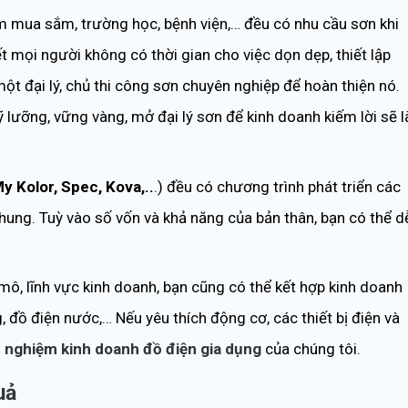
âm mua sắm, trường học, bệnh viện,… đều có nhu cầu sơn khi
ết mọi người không có thời gian cho việc dọn dẹp, thiết lập
một đại lý, chủ thi công sơn chuyên nghiệp để hoàn thiện nó.
 lưỡng, vững vàng, mở đại lý sơn để kinh doanh kiếm lời sẽ l
y Kolor, Spec, Kova,..
.) đều có chương trình phát triển các
chung. Tuỳ vào số vốn và khả năng của bản thân, bạn có thể d
ô, lĩnh vực kinh doanh, bạn cũng có thể kết hợp kinh doanh
 đồ điện nước,… Nếu yêu thích động cơ, các thiết bị điện và
h nghiệm kinh doanh đồ điện gia dụng
của chúng tôi.
uả