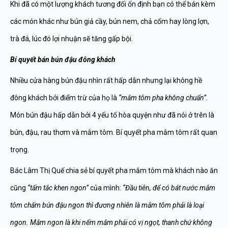
Khi đã có một lượng khách tương đối ổn định bạn có thể bán kèm
các món khác như bún giả cầy, bún nem, chả cốm hay lòng lợn,
trà đá, lúc đó lợi nhuận sẽ tăng gấp bội.
Bí quyết bán bún đậu đông khách
Nhiều cửa hàng bún đậu nhìn rất hấp dẫn nhưng lại không hề
đông khách bởi điểm trừ của họ là
“mắm tôm pha không chuẩn”
.
Món bún đậu hấp dẫn bởi 4 yếu tố hòa quyện như đã nói ở trên là
bún, đậu, rau thơm và mắm tôm. Bí quyết pha mắm tôm rất quan
trọng.
Bác Lâm Thị Quế chia sẻ bí quyết pha mắm tôm mà khách nào ăn
cũng
“tấm tắc khen ngon”
của mình:
“Đầu tiên, để có bát nước mắm
tôm chấm bún đậu ngon thì đương nhiên là mắm tôm phải là loại
ngon. Mắm ngon là khi nếm mắm phải có vị ngọt, thanh chứ không