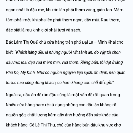
ngon nhất là đậu mơ, khi rán lên phải thơm vàng, giòn tan. Mắm
tôm phải mới, khi pha lên phải thơm ngon, dậy mùi. Rau thơm,
đặc biệt là rau kinh giới phải tươi và sạch.
Bác Lâm Thị Quế, chủ cửa hàng trên phố Đại La – Minh Khai cho
biết:
“Khách hàng đều là những người rất sành ăn, do vậy tôi chọn
đậu mơ, loại đậu vừa mềm mịn, vừa thơm. Riêng bún, tôi đặt ở làng
Phú Đô, Mỹ Đình. Nhờ có nguồn nguyên liệu sạch, ổn định, nên quán
tôi lúc nào cũng đông khách, có hôm không còn chỗ để ngồi”.
Ngoài ra, dầu ăn để rán đậu cũng là một vấn đề rất quan trọng.
Nhiều cửa hàng ham rẻ sử dụng những can dầu ăn không rõ
nguồn gốc, chất lượng kém gây ảnh hưởng đến sức khỏe của
khách hàng. Cô Lê Thị Thu, chủ của hàng bún đậu khu vực chợ