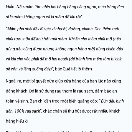
khẳn. Nếu mắm tôm nhìn hơi hồng hồng càng ngon, màu trông đen
sì là mắm không ngon và là mắm để lâu rồi”.
“Mắm pha phải đầy đủ gia vị như ớt, đường, chanh. Cho thêm một
chút rượu nữa để khử bớt mùi mắm. Khi ăn cho thêm chút mỡ (nếu
dùng dầu cũng được nhưng không ngon bằng mỡ) dùng chiên đậu
và khi cho vào phải để mỡ hơi nguôi (để tránh làm mắm tôm bị chín
sẽ vón và lắng xuống đáy)”,
bác Quế tiết lộ thêm
Ngoài ra, một bí quyết nữa giúp cửa hàng của bạn lúc nào cũng
đông khách. Đó là sử dụng rau thơm là rau sạch, đảm bảo an
toàn vệ sinh. Bạn chỉ cần treo một biển quảng cáo:
“ Bún đậu bình
dân, 100% rau sạch”
, chắc chắn sẽ thu hút được rất nhiều khách
hàng hiếu kì.