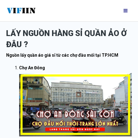
Nhảy
Mai
tới
Me
nội
LẤY NGUỒN HÀNG SỈ QUẦN ẢO Ở
dung
ĐÂU ?
Nguồn lấy quần áo giá sỉ từ các chợ đầu mối tại TP.HCM
Chợ An Đông