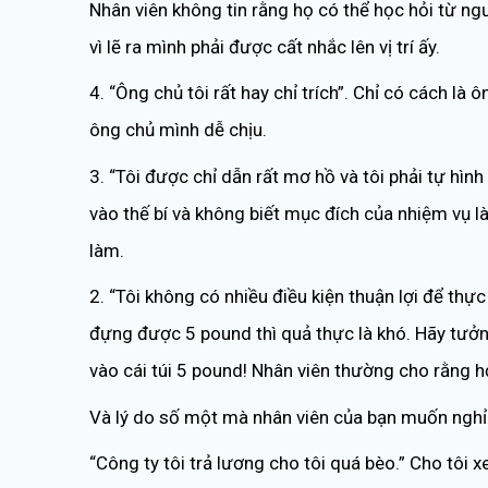
Nhân viên không tin rằng họ có thể học hỏi từ n
vì lẽ ra mình phải được cất nhắc lên vị trí ấy.
4. “Ông chủ tôi rất hay chỉ trích”. Chỉ có cách là
ông chủ mình dễ chịu.
3. “Tôi được chỉ dẫn rất mơ hồ và tôi phải tự hìn
vào thế bí và không biết mục đích của nhiệm vụ l
làm.
2. “Tôi không có nhiều điều kiện thuận lợi để thự
đựng được 5 pound thì quả thực là khó. Hãy tưở
vào cái túi 5 pound! Nhân viên thường cho rằng h
Và lý do số một mà nhân viên của bạn muốn nghỉ 
“Công ty tôi trả lương cho tôi quá bèo.” Cho tôi