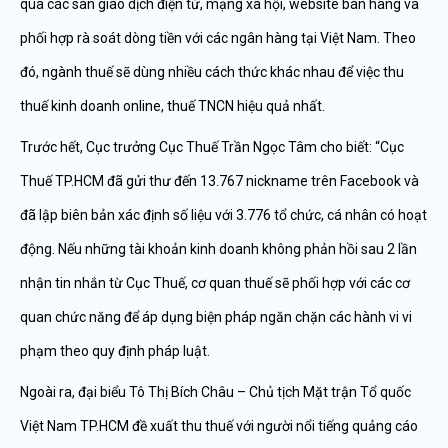
qua các sàn giao dịch điện tử, mạng xã hội, website bán hàng và
phối hợp rà soát dòng tiền với các ngân hàng tại Việt Nam. Theo
đó, ngành thuế sẽ dùng nhiều cách thức khác nhau để việc thu
thuế kinh doanh online, thuế TNCN hiệu quả nhất.
Trước hết, Cục trưởng Cục Thuế Trần Ngọc Tâm cho biết: “Cục
Thuế TP.HCM đã gửi thư đến 13.767 nickname trên Facebook và
đã lập biên bản xác định số liệu với 3.776 tổ chức, cá nhân có hoạt
động. Nếu những tài khoản kinh doanh không phản hồi sau 2 lần
nhận tin nhắn từ Cục Thuế, cơ quan thuế sẽ phối hợp với các cơ
quan chức năng để áp dụng biện pháp ngăn chặn các hành vi vi
phạm theo quy định pháp luật.
Ngoài ra, đại biểu Tô Thị Bích Châu – Chủ tịch Mặt trận Tổ quốc
Việt Nam TP.HCM đề xuất thu thuế với người nổi tiếng quảng cáo