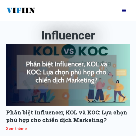
Nhảy
Mai
tới
Me
nội
dung
Influencer
Phân biệt Influencer, KOL và KOC: Lựa chọn
phù hợp cho chiến dịch Marketing?
Xem thêm »