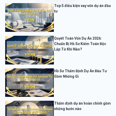
Top 5 điều kiện vay vốn dự án đầu
tư
Quyết Toán Vốn Dự Án 2026:
Chuẩn Bị Hồ Sơ Kiểm Toán Độc
Lập Từ Khi Nào?
Hồ Sơ Thẩm Định Dự Án Đầu Tư
Gồm Những Gì
Thẩm định dự án hoàn chỉnh gồm
những bước nào