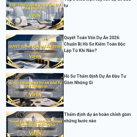
tư
Quyết Toán Vốn Dự Án 2026:
Chuẩn Bị Hồ Sơ Kiểm Toán Độc
Lập Từ Khi Nào?
Hồ Sơ Thẩm Định Dự Án Đầu Tư
Gồm Những Gì
Thẩm định dự án hoàn chỉnh gồm
những bước nào