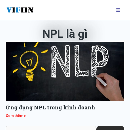
Nhảy
Mai
tới
Me
nội
dung
NPL là gì
Ứng dụng NPL trong kinh doanh
Xem thêm »
Search