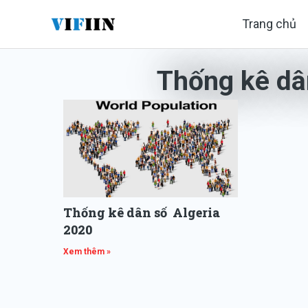
Nhảy
Trang chủ
tới
nội
Thống kê dâ
dung
Thống kê dân số Algeria
2020
Xem thêm »