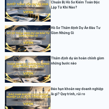
Chuẩn Bị Hồ Sơ Kiểm Toán Độc
Lập Từ Khi Nào?
Hồ Sơ Thẩm Định Dự Án Đầu Tư
Gồm Những Gì
Thẩm định dự án hoàn chỉnh gồm
những bước nào
Đáo hạn khoản vay doanh nghiệp
là gì? Quy trình, rủi ro