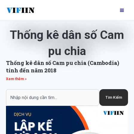
Nhảy
Mai
tới
Me
nội
dung
Thống kê dân số Cam
pu chia
Thống kê dân số Cam pu chia (Cambodia)
tính đến năm 2018
Xem thêm »
Search
Tìm Kiếm