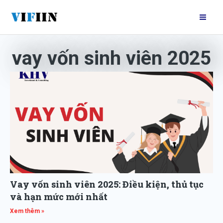
Nhảy
Mai
tới
Me
nội
dung
vay vốn sinh viên 2025
Vay vốn sinh viên 2025: Điều kiện, thủ tục
và hạn mức mới nhất
Xem thêm »