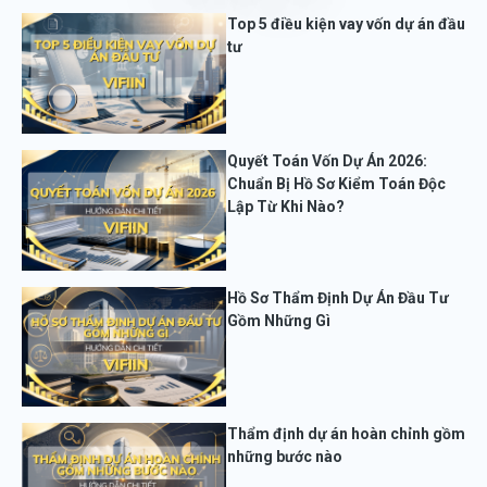
Top 5 điều kiện vay vốn dự án đầu
tư
Quyết Toán Vốn Dự Án 2026:
Chuẩn Bị Hồ Sơ Kiểm Toán Độc
Lập Từ Khi Nào?
Hồ Sơ Thẩm Định Dự Án Đầu Tư
Gồm Những Gì
Thẩm định dự án hoàn chỉnh gồm
những bước nào