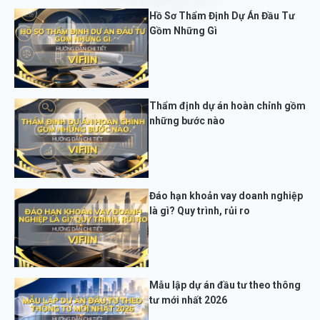
Hồ Sơ Thẩm Định Dự Án Đầu Tư
Gồm Những Gì
Thẩm định dự án hoàn chỉnh gồm
những bước nào
Đáo hạn khoản vay doanh nghiệp
là gì? Quy trình, rủi ro
Mẫu lập dự án đầu tư theo thông
tư mới nhất 2026