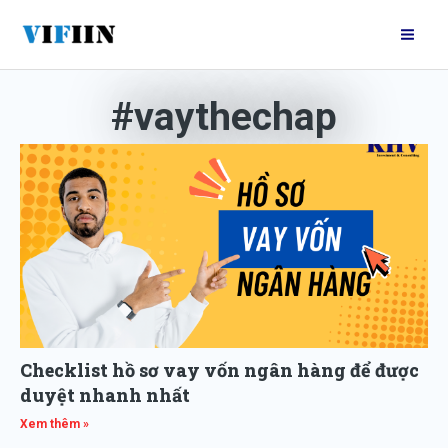
Nhảy
Mai
tới
Me
nội
dung
#vaythechap
Checklist hồ sơ vay vốn ngân hàng để được
duyệt nhanh nhất
Xem thêm »