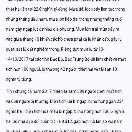
thiệt hại lên tới 22,6 nghìn tỷ đồng. Mưa đá, lốc xoáy liên tục trong
những tháng đầu năm, mưa lớn kéo dài trong những tháng cuối
năm gây ngập lụt ở nhiều địa phương. Mưa lớn trái mùa xảy ra
vào giữa tháng 10 khiến các hồ chứa phải xả lũ khẩn cấp, gây lũ
quét, sạt lở đất nghiêm trọng. Riêng đợt mưa lũ từ 10-
14/10/2017 tại các tỉnh Bắc Bộ, Bắc Trung Bộ đã làm chết và mất
tích hơn 100 người, bị thương 42 người, thiệt hại về tài sản 13
nghìn tỷ đồng.
Tính chung cả năm 2017, thiên tai làm 389 người chết, mất tích
và 668 người bị thương. Diện tích lúa bị ngập, bị hư hỏng gần 234
nghìn ha. ; diện tích hoa màu bị ngập, bị hư hỏng hơn 130,6 nghìn
ha. Số nhà sập đổ, cuốn trôi là 8.312, gấp hơn 1,5 lần so với năm
2016 và 588,1 nghìn nhà sạt lở, tốc mái, ngập nước, gấp 1,6 lần.