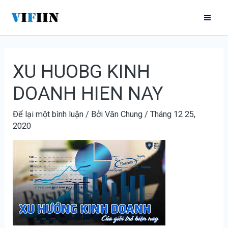
Nhảy
Điều
Mai
tới
hướng
Me
nội
bài
dung
viết
XU HUOBG KINH
DOANH HIEN NAY
Để lại một bình luận
/ Bởi
Văn Chung
/
Tháng 12 25,
2020