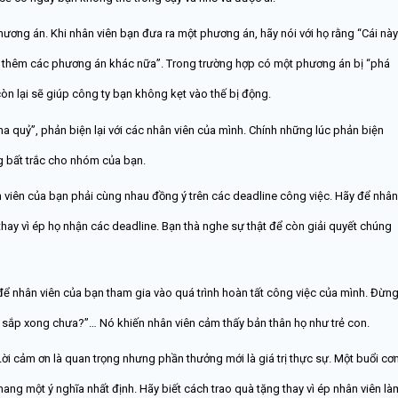
phương án. Khi nhân viên bạn đưa ra một phương án, hãy nói với họ rằng “Cái này
ể có thêm các phương án khác nữa”. Trong trường hợp có một phương án bị “phá
n lại sẽ giúp công ty bạn không kẹt vào thế bị động.
ma quỷ”, phản biện lại với các nhân viên của mình. Chính những lúc phản biện
g bất trắc cho nhóm của bạn.
ân viên của bạn phải cùng nhau đồng ý trên các deadline công việc. Hãy để nhân
hay vì ép họ nhận các deadline. Bạn thà nghe sự thật để còn giải quyết chúng
để nhân viên của bạn tham gia vào quá trình hoàn tất công việc của mình. Đừn
 sắp xong chưa?”… Nó khiến nhân viên cảm thấy bản thân họ như trẻ con.
Lời cảm ơn là quan trọng nhưng phần thưởng mới là giá trị thực sự. Một buổi c
mang một ý nghĩa nhất định. Hãy biết cách trao quà tặng thay vì ép nhân viên là