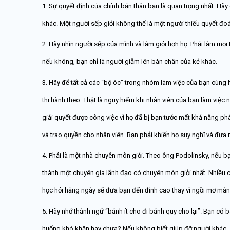
1. Sự quyết định của chính bản thân bạn là quan trọng nhất. Hã
khác. Một người sếp giỏi không thể là một người thiếu quyết đo
2. Hãy nhìn người sếp của mình và làm giỏi hơn họ. Phải làm mọi 
nếu không, bạn chỉ là người giẫm lên bàn chân của kẻ khác.
3. Hãy để tất cả các “bộ óc” trong nhóm làm việc của bạn cùng 
thi hành theo. Thật là nguy hiểm khi nhân viên của bạn làm việc 
giải quyết được công việc vì họ đã bị bạn tước mất khả năng ph
và trao quyền cho nhân viên. Bạn phải khiến họ suy nghĩ và đưa 
4. Phải là một nhà chuyên môn giỏi. Theo ông Podolinsky, nếu b
thành một chuyên gia lãnh đạo có chuyên môn giỏi nhất. Nhiều c
học hỏi hằng ngày sẽ đưa bạn đến đỉnh cao thay vì ngồi mơ màn
5. Hãy nhớ thành ngữ “bánh ít cho đi bánh quy cho lại”. Bạn có 
huống khó khăn hay chưa? Nếu không biết giúp đỡ người khác, s