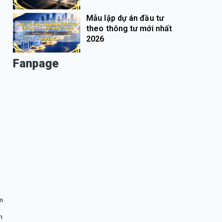
Mẫu lập dự án đầu tư
theo thông tư mới nhất
2026
Fanpage
g
ơm
m