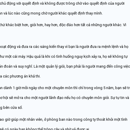
y chủ động với quyết định và không được trông chờ vào quyết định của người
án và lúc nào cũng mong chờ người khác quyết định thay mình.
thứ khác biệt hơn, giỏi hơn, hay hơn, độc đáo hơn tất cả những người khác. Vì
hoạt động và đưa ra các sáng kiến thay vì bạn là người đưa ra mệnh lệnh và họ
như một cái máy. Hậu quả là khi có tình huống nguy kịch xảy ra, họ sẽ không tự
án đoán và suy nghĩ. Là một quản lý giỏi, bạn phải là người mang đến công việc
ra các phương án khả thi.
ạn dành 1 giờ mỗi ngày cho một chuyên môn thì chỉ trong vòng 5 năm, bạn sẽ t
ơ hội sẽ mở ra cho một người lãnh đạo nếu họ có chuyên môn giỏi. Sự tự tin và
g bên cửa sổ.
bao giờ giúp một nhân viên, ở phòng ban nào trong công ty thoát khỏi một tình
ẽ có ngày bạn không thể trông cậy và nhờ vả được ai.