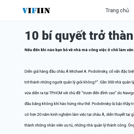
Nhảy
Trang chủ
tới
nội
10 bí quyết trở thàn
dung
Nếu đến khi nào bạn bỏ về nhà mà công việc ở chỗ làm vẫn tr
Diễn giả hàng đầu châu Á Michael A. Podolinsky, cố vấn đặc biệ
trở thành những người quản lý giỏi không?”. Gần 300 nhà quản lý
vừa diễn ra tại TP.HCM với chủ đề “Vươn đến đỉnh cao” do Navi
đầu bằng không khí hào hứng như thế. Podolinsky là bậc thầy tr
có hơn 20 năm kinh nghiệm làm việc tại châu Á, diễn thuyết tại g
thành những nhân viên ưu tú, những nhà quản lý thành công. Ông 