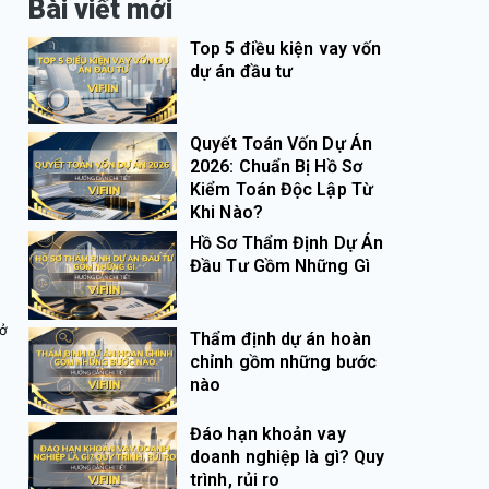
Bài viết mới
Top 5 điều kiện vay vốn
dự án đầu tư
Quyết Toán Vốn Dự Án
2026: Chuẩn Bị Hồ Sơ
Kiểm Toán Độc Lập Từ
Khi Nào?
Hồ Sơ Thẩm Định Dự Án
Đầu Tư Gồm Những Gì
rở
Thẩm định dự án hoàn
chỉnh gồm những bước
nào
Đáo hạn khoản vay
doanh nghiệp là gì? Quy
trình, rủi ro