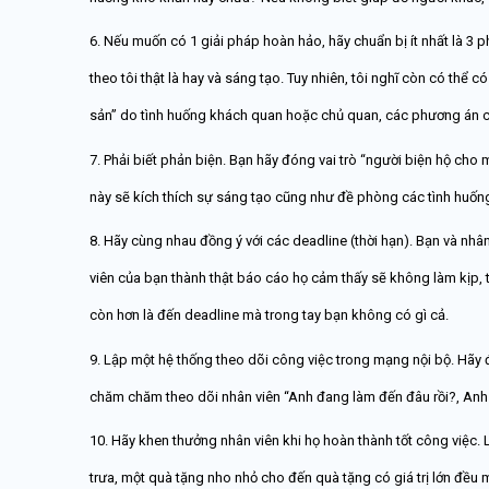
6. Nếu muốn có 1 giải pháp hoàn hảo, hãy chuẩn bị ít nhất là 3 
theo tôi thật là hay và sáng tạo. Tuy nhiên, tôi nghĩ còn có th
sản” do tình huống khách quan hoặc chủ quan, các phương án cò
7. Phải biết phản biện. Bạn hãy đóng vai trò “người biện hộ cho 
này sẽ kích thích sự sáng tạo cũng như đề phòng các tình huốn
8. Hãy cùng nhau đồng ý với các deadline (thời hạn). Bạn và nh
viên của bạn thành thật báo cáo họ cảm thấy sẽ không làm kịp, t
còn hơn là đến deadline mà trong tay bạn không có gì cả.
9. Lập một hệ thống theo dõi công việc trong mạng nội bộ. Hãy 
chăm chăm theo dõi nhân viên “Anh đang làm đến đâu rồi?, Anh
10. Hãy khen thưởng nhân viên khi họ hoàn thành tốt công việc. 
trưa, một quà tặng nho nhỏ cho đến quà tặng có giá trị lớn đều 